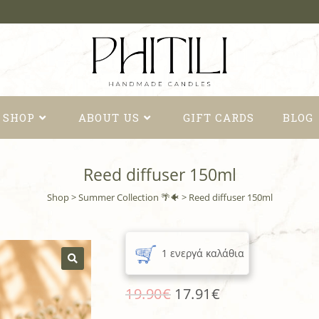
SHOP
ABOUT US
GIFT CARDS
BLOG
Reed diffuser 150ml
Shop
>
Summer Collection 🌴🐠
>
Reed diffuser 150ml
1 ενεργά καλάθια
🔍
19.90
€
17.91
€