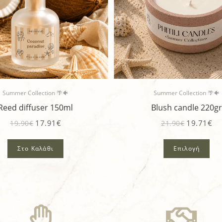
Summer Collection 🌴🐠
Summer Collection 🌴🐠
Reed diffuser 150ml
Blush candle 220gr
17.91
€
19.71
€
19.90
€
21.90
€
Στο Καλάθι
Επιλογή