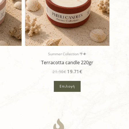
Summer Collection 🌴🐠
Terracotta candle 220gr
19.71
€
21.90
€
Επιλογή