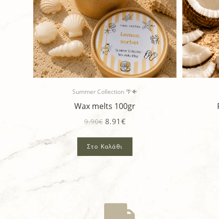
Summer Collection 🌴🐠
Wax melts 100gr
8.91
€
9.90
€
Στο Καλάθι