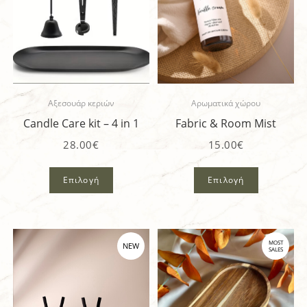
Αξεσουάρ κεριών
Αρωματικά χώρου
Candle Care kit – 4 in 1
Fabric & Room Mist
28.00
€
15.00
€
Επιλογή
Επιλογή
MOST
NEW
SALES