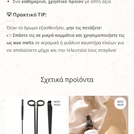
Ένα
καθημερινό, χρηστικό προϊόν
με απτή αξία
💡 Πρακτικό ΤΙΡ:
Όταν το άρωμα εξασθενήσει,
μην τις πετάξετε
!
👉
Σπάστε τις σε μικρά κομμάτια και χρησιμοποιήστε τις
ως wax melts
σε κεραμικό ή γυάλινο καυστήρα ελαίων για
να απολαύσετε μέχρι και την τελευταία τους σταγόνα!
Σχετικά προϊόντα
MOST
MOST
SALES
SALES