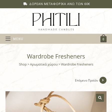
ΔΩΡΕΑΝ ΜΕΤΑΦΟΡΙΚΑ ΑΝΩ ΤΩΝ 60€
MENU
0
Wardrobe Fresheners
Shop
>
Αρωματικά χώρου
>
Wardrobe Fresheners
Επόμενο Προϊόν
🔍