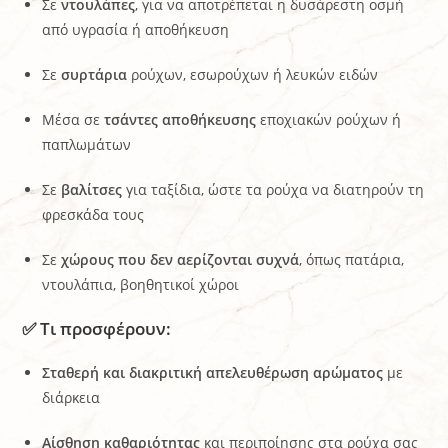
Σε
ντουλάπες
, για να αποτρέπεται η δυσάρεστη οσμή
από υγρασία ή αποθήκευση
Σε
συρτάρια
ρούχων, εσωρούχων ή λευκών ειδών
Μέσα σε
τσάντες αποθήκευσης
εποχιακών ρούχων ή
παπλωμάτων
Σε
βαλίτσες
για ταξίδια, ώστε τα ρούχα να διατηρούν τη
φρεσκάδα τους
Σε
χώρους που δεν αερίζονται συχνά
, όπως πατάρια,
ντουλάπια, βοηθητικοί χώροι
✅ Τι προσφέρουν:
Σταθερή και διακριτική απελευθέρωση αρώματος
με
διάρκεια
Αίσθηση καθαριότητας
και περιποίησης στα ρούχα σας