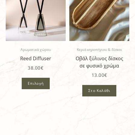
Αρωματικά χώρου
Κεριά κηροπήγιου & δίσκοι
Reed Diffuser
Οβάλ ξύλινος δίσκος
σε φυσικό χρώμα
38.00
€
13.00
€
Επιλογή
Στο Καλάθι