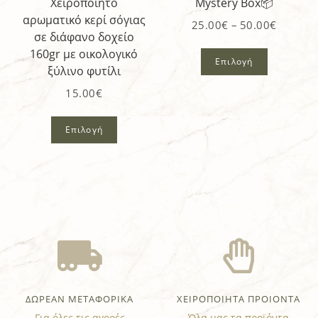
Χειροποίητο
Mystery Box📦
αρωματικό κερί σόγιας
25.00
€
–
50.00
€
σε διάφανο δοχείο
160gr με οικολογικό
Επιλογή
ξύλινο φυτίλι
15.00
€
Επιλογή
ΔΩΡΕΑΝ ΜΕΤΑΦΟΡΙΚΑ
ΧΕΙΡΟΠΟΙΗΤΑ ΠΡΟΙΟΝΤΑ
Για όλες τις αγορές
Όλα μας τα προϊόντα