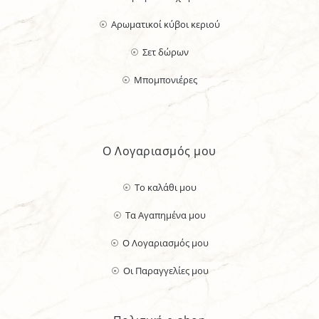
Αρωματικοί κύβοι κεριού
Σετ δώρων
Μπομπονιέρες
Ο Λογαριασμός μου
Το καλάθι μου
Τα Αγαπημένα μου
Ο Λογαριασμός μου
Οι Παραγγελίες μου